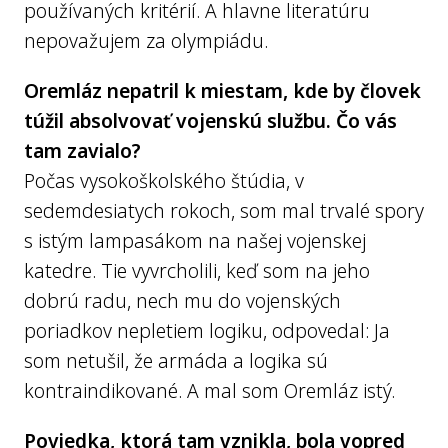
používaných kritérií. A hlavne literatúru
nepovažujem za olympiádu.
Oremláz nepatril k miestam, kde by človek
túžil absolvovať vojenskú službu. Čo vás
tam zavialo?
Počas vysokoškolského štúdia, v
sedemdesiatych rokoch, som mal trvalé spory
s istým lampasákom na našej vojenskej
katedre. Tie vyvrcholili, keď som na jeho
dobrú radu, nech mu do vojenských
poriadkov nepletiem logiku, odpovedal: Ja
som netušil, že armáda a logika sú
kontraindikované. A mal som Oremláz istý.
Poviedka, ktorá tam vznikla, bola vopred