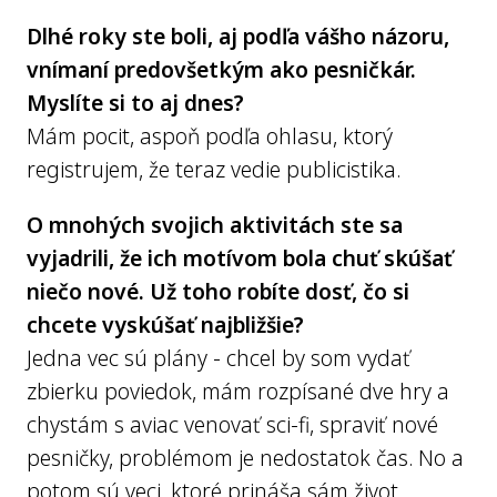
Dlhé roky ste boli, aj podľa vášho názoru,
vnímaní predovšetkým ako pesničkár.
Myslíte si to aj dnes?
Mám pocit, aspoň podľa ohlasu, ktorý
registrujem, že teraz vedie publicistika.
O mnohých svojich aktivitách ste sa
vyjadrili, že ich motívom bola chuť skúšať
niečo nové. Už toho robíte dosť, čo si
chcete vyskúšať najbližšie?
Jedna vec sú plány - chcel by som vydať
zbierku poviedok, mám rozpísané dve hry a
chystám s aviac venovať sci-fi, spraviť nové
pesničky, problémom je nedostatok čas. No a
potom sú veci, ktoré prináša sám život.