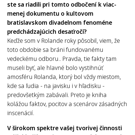
ste sa riadili pri tomto odbočení k viac-
menej dokumentu o kultovom
bratislavskom divadelnom fenoméne
predchádzajúcich desaťročí?
Keďže som v Rolande roky pôsobil, viem, že
toto obdobie sa bráni fundovanému
vedeckému odboru.. Pravda, tie fakty tam
museli byť, ale hlavné bolo vystihnúť
amosféru Rolanda, ktorý bol vždy miestom,
kde sa ľudia - na javisku i v hľadisku -
predovšetkým zabávali. Preto je kniha
kolážou faktov, pocitov a scenárov zásadných
inscenácií.
V širokom spektre vašej tvorivej činnosti