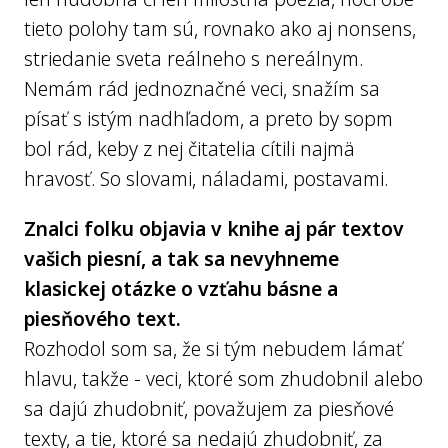
tieto polohy tam sú, rovnako ako aj nonsens,
striedanie sveta reálneho s nereálnym.
Nemám rád jednoznačné veci, snažím sa
písať s istým nadhľadom, a preto by sopm
bol rád, keby z nej čitatelia cítili najmä
hravosť. So slovami, náladami, postavami.
Znalci folku objavia v knihe aj pár textov
vašich piesní, a tak sa nevyhneme
klasickej otázke o vzťahu básne a
piesňového text.
Rozhodol som sa, že si tým nebudem lámať
hlavu, takže - veci, ktoré som zhudobnil alebo
sa dajú zhudobniť, považujem za piesňové
texty, a tie, ktoré sa nedajú zhudobniť, za