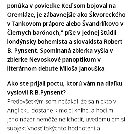
ponúka v poviedke Keď som bojoval na
Oremláze, je zábavnejšie ako Škvoreckého
v Tankovom prápore alebo Švandrlíkovo v
Čiernych barónoch," píše v jednej štúdii
londýnsky bohemista a slovakista Robert
B. Pynsent. Spomínaná zbierka vyšla v
zbierke Nevoskové panoptikum v
literárnom debute Miloša Janouška.
Ako ste prijali poctu, ktorú vám na diaľku
vyslovil R.B.Pynsent?
Predovšetkým som nečakal, že sa niekto v
Anglicku dostane k mojej knihe, a hoci mi
jeho názor nemôže nelichotiť, uvedomujem si
subjektívnosť takýchto hodnotení a