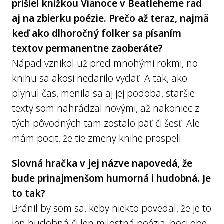
prišiel knižkou Vianoce v Beatleheme rad
aj na zbierku poézie. Prečo až teraz, najmä
keď ako dlhoročný folker sa písaním
textov permanentne zaoberáte?
Nápad vznikol už pred mnohými rokmi, no
knihu sa akosi nedarilo vydať. A tak, ako
plynul čas, menila sa aj jej podoba, staršie
texty som nahrádzal novými, až nakoniec z
tých pôvodných tam zostalo päť či šesť. Ale
mám pocit, že tie zmeny knihe prospeli.
Slovná hračka v jej názve napovedá, že
bude prinajmenšom humorná i hudobná. Je
to tak?
Bránil by som sa, keby niekto povedal, že je to
len hudobná či len milostná poézia, hoci obe