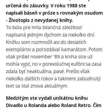
určená do zásuvky. V roku 1988 ste
napísali báseň v próze s rovnakým osudom
- Životopis z nevydanej knihy.
To bola pre mňa bilančná záležitosť
napísaná jedným dychom za niekoľko dní.
Knižku som rozmnožil asi do desiatich
exemplárov a porozdával kamarátom. Potom
však prišiel november ´89 a kniha síce už
mohla vyjsť, no v porevolučnej eufórii sa zasa
zdala byť neaktuálna, pasé. Prešlo však
niekoľko ďalších rokov a takmere zabudnutý
text sa stal znova aktuálnym.
Medzitým ste vydali unikátnu knihu
Divadlo u Rolanda alebo Roland Retro. Čím