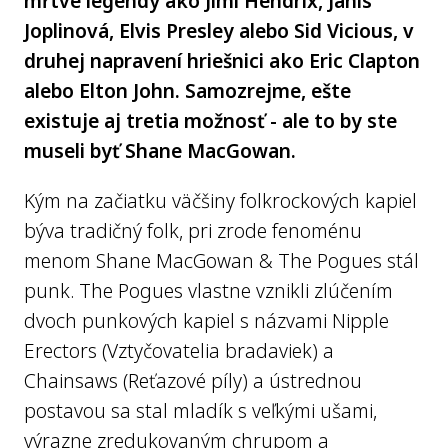
mŕtve legendy ako Jimi Hendrix, Janis
Joplinová, Elvis Presley alebo Sid Vicious, v
druhej napravení hriešnici ako Eric Clapton
alebo Elton John. Samozrejme, ešte
existuje aj tretia možnosť - ale to by ste
museli byť Shane MacGowan.
Kým na začiatku väčšiny folkrockových kapiel
býva tradičný folk, pri zrode fenoménu
menom Shane MacGowan & The Pogues stál
punk. The Pogues vlastne vznikli zlúčením
dvoch punkových kapiel s názvami Nipple
Erectors (Vztyčovatelia bradaviek) a
Chainsaws (Reťazové píly) a ústrednou
postavou sa stal mladík s veľkými ušami,
výrazne zredukovaným chrupom a