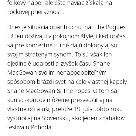
folkový náboj, ale ešte naviac získala na
rockovej prieraznosti.
Dnes je situácia opäť trochu iná. The Pogues
už len dožívajú v pokojnom štýle, i keď občas
sa pre koncertné turné dajú dokopy aj so
svojim strateným synom. To sú však len
ojedinelé udalosti a zvyšok času Shane
MacGowan svojim nenapodobiteľným
spôsobom brázdi svet na čele vlastnej kapely
Shane MacGowan & The Popes. O tom sa
koniec-koncov môžeme presvedčiť aj na
vlastné oči a uši, pretože 19. júla tohto roku
vystúpi aj na Slovensku, ako jeden z ťahákov
festivalu Pohoda.