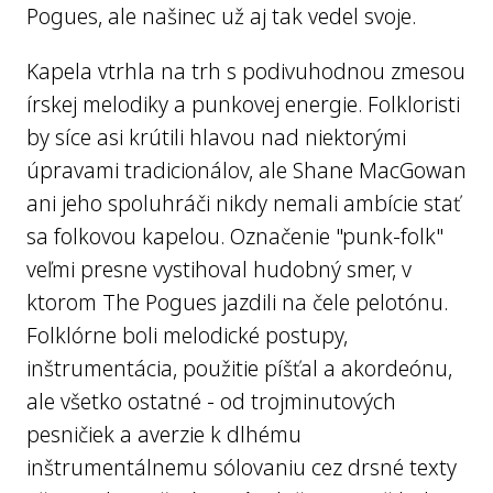
Pogues, ale našinec už aj tak vedel svoje.
Kapela vtrhla na trh s podivuhodnou zmesou
írskej melodiky a punkovej energie. Folkloristi
by síce asi krútili hlavou nad niektorými
úpravami tradicionálov, ale Shane MacGowan
ani jeho spoluhráči nikdy nemali ambície stať
sa folkovou kapelou. Označenie "punk-folk"
veľmi presne vystihoval hudobný smer, v
ktorom The Pogues jazdili na čele pelotónu.
Folklórne boli melodické postupy,
inštrumentácia, použitie píšťal a akordeónu,
ale všetko ostatné - od trojminutových
pesničiek a averzie k dlhému
inštrumentálnemu sólovaniu cez drsné texty