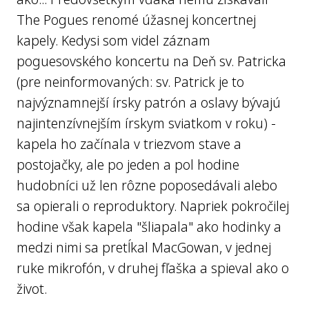
The Pogues renomé úžasnej koncertnej
kapely. Kedysi som videl záznam
poguesovského koncertu na Deň sv. Patricka
(pre neinformovaných: sv. Patrick je to
najvýznamnejší írsky patrón a oslavy bývajú
najintenzívnejším írskym sviatkom v roku) -
kapela ho začínala v triezvom stave a
postojačky, ale po jeden a pol hodine
hudobníci už len rôzne poposedávali alebo
sa opierali o reproduktory. Napriek pokročilej
hodine však kapela "šliapala" ako hodinky a
medzi nimi sa pretĺkal MacGowan, v jednej
ruke mikrofón, v druhej fľaška a spieval ako o
život.