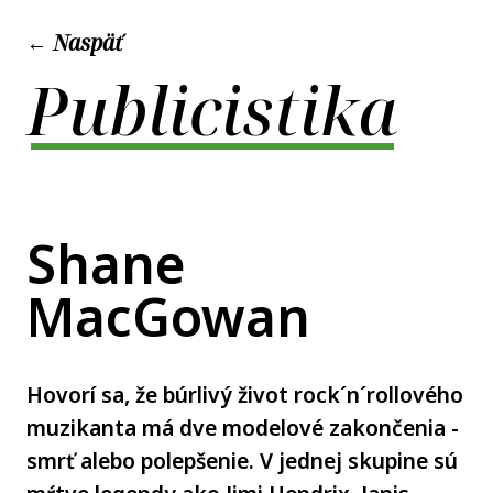
← Naspäť
Publicistika
Shane
MacGowan
Hovorí sa, že búrlivý život rock´n´rollového
muzikanta má dve modelové zakončenia -
smrť alebo polepšenie. V jednej skupine sú