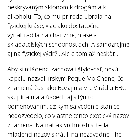
neskrývaným sklonom k drogám a k
alkoholu. To, čo mu príroda ubrala na
fyzickej kráse, viac ako dostatočne
vynahradila na charizme, hlase a
skladateľských schopnostiach. A samozrejme
aj na fyzickej výdrži. Ale o tom až neskôr...
Aby si mládenci zachovali štýlovosť, novú
kapelu nazvali írskym Pogue Mo Chone, čo
znamená čosi ako Bozaj ma v ... V rádiu BBC
skupina mala úspech aj s týmto
pomenovaním, až kým sa vedenie stanice
nedozvedelo, čo vlastne tento exotický názov
znamená. Na nátlak vrchnosti si teda
mládenci názov skrátili na nezávadné The