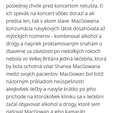
poslednej chvíle pred koncertom netušila, či
ich spevák na koncert vôbec dorazí a ak
predsa len, tak v akom stave. MacGowana
konzumácia návykových látok dosahovala až
mýtických rozmerov - kombinoval alkohol a
drogy a napriek proklamovaným snahám o
zbavenie sa závislosti po niekoľkých rokoch
nebola vo Veľkej Británii jediná liečebňa, ktorá
by bola ochotná vziať Shanea MacGowana
medzi svojich pacientov. MacGowan bol totiž
názorným príkladom neúspešnosti
akejkoľvek liečby a navyše krátko po jeho
príchode na ktorúkoľvek kliniku sa v liečebni
začal objavovať alkohol a drogy, ktoré sem
pašoval MacGowan a jeho kamaráti.