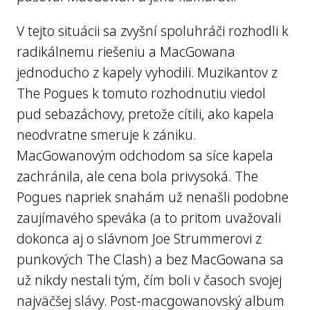
V tejto situácii sa zvyšní spoluhráči rozhodli k
radikálnemu riešeniu a MacGowana
jednoducho z kapely vyhodili. Muzikantov z
The Pogues k tomuto rozhodnutiu viedol
pud sebazáchovy, pretože cítili, ako kapela
neodvratne smeruje k zániku.
MacGowanovým odchodom sa síce kapela
zachránila, ale cena bola privysoká. The
Pogues napriek snahám už nenašli podobne
zaujímavého speváka (a to pritom uvažovali
dokonca aj o slávnom Joe Strummerovi z
punkových The Clash) a bez MacGowana sa
už nikdy nestali tým, čím boli v časoch svojej
najväčšej slávy. Post-macgowanovský album