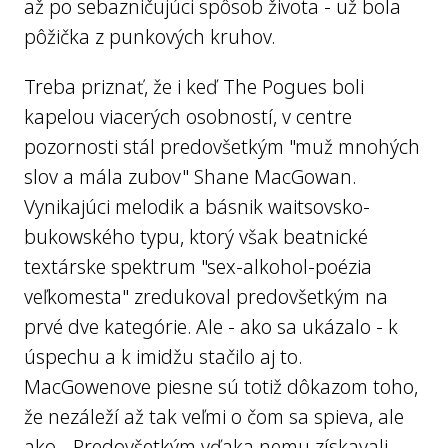
až po sebazničujúci spôsob života - už bola
pôžička z punkových kruhov.
Treba priznať, že i keď The Pogues boli
kapelou viacerých osobností, v centre
pozornosti stál predovšetkým "muž mnohých
slov a mála zubov" Shane MacGowan.
Vynikajúci melodik a básnik waitsovsko-
bukowského typu, ktorý však beatnické
textárske spektrum "sex-alkohol-poézia
veľkomesta" zredukoval predovšetkým na
prvé dve kategórie. Ale - ako sa ukázalo - k
úspechu a k imidžu stačilo aj to.
MacGowenove piesne sú totiž dôkazom toho,
že nezáleží až tak veľmi o čom sa spieva, ale
ako... Predovšetkým vďaka nemu získavali