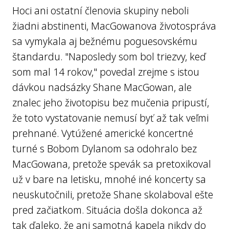
Hoci ani ostatní členovia skupiny neboli
žiadni abstinenti, MacGowanova životospráva
sa vymykala aj bežnému poguesovskému
štandardu. "Naposledy som bol triezvy, keď
som mal 14 rokov," povedal zrejme s istou
dávkou nadsázky Shane MacGowan, ale
znalec jeho životopisu bez mučenia pripustí,
že toto vystatovanie nemusí byť až tak veľmi
prehnané. Vytúžené americké koncertné
turné s Bobom Dylanom sa odohralo bez
MacGowana, pretože spevák sa pretoxikoval
už v bare na letisku, mnohé iné koncerty sa
neuskutočnili, pretože Shane skolaboval ešte
pred začiatkom. Situácia došla dokonca až
tak ďaleko, že ani samotná kapela nikdy do